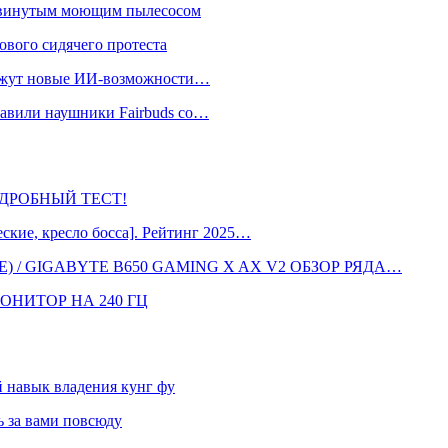
одвинутым моющим пылесосом
ового сидячего протеста
окажут новые ИИ-возможности…
тавили наушники Fairbuds со…
 ПОДРОБНЫЙ ТЕСТ!
кие, кресло босса]. Рейтинг 2025…
 / GIGABYTE B650 GAMING X AX V2 ОБЗОР РЯДА…
ОНИТОР НА 240 ГЦ
навык владения кунг фу
 за вами повсюду