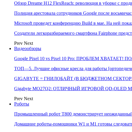
Обзор Dreame H12 FlexReach: революция в уборке с пр
Полиция арестовала сотрудников Google после восьмичас
Microsoft проведет конференцию Build в мае. На ней п
Создатели легкоразбираемого смартфона Fairphone предс
Prev
Next
Видеообзоры
Google Pixel 10 vs Pixel 10 Pro: ПРОБЛЕМ ХВАТАЕТ!
ТОП—5. Лучшие офисные кресла для работы [ортопедичес
GIGABYTE = ГНИЛОБАЙТ (В БЮДЖЕТНОМ СЕКТОРЕ)
Gigabyte MO27Q2: ОТЛИЧНЫЙ ИГРОВОЙ QD-OLED М
Prev
Next
Роботы
Промышленный робот Т800 демонстрирует неожиданный 
Домашние роботы-помощники W1 и M1 готовы следовать