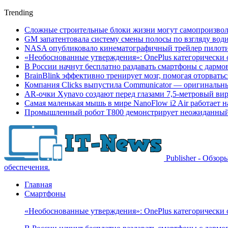
Trending
Сложные строительные блоки жизни могут самопроизвол
GM запатентовала систему смены полосы по взгляду вод
NASA опубликовало кинематографичный трейлер пилотир
«Необоснованные утверждения»: OnePlus категорически 
В России начнут бесплатно раздавать смартфоны с дармо
BrainBlink эффективно тренирует мозг, помогая оторвать
Компания Clicks выпустила Communicator — оригинальн
AR-очки Xynavo создают перед глазами 7,5-метровый ви
Самая маленькая мышь в мире NanoFlow i2 Air работает 
Промышленный робот Т800 демонстрирует неожиданный 
Publisher - Обзо
обеспечения.
Главная
Смартфоны
«Необоснованные утверждения»: OnePlus категорически 