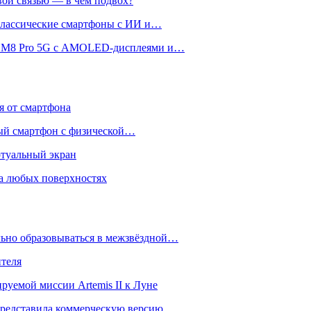
вой связью — в чём подвох?
 классические смартфоны с ИИ и…
 и M8 Pro 5G с AMOLED-дисплеями и…
ся от смартфона
ый смартфон с физической…
ртуальный экран
на любых поверхностях
ьно образовываться в межзвёздной…
ителя
уемой миссии Artemis II к Луне
и представила коммерческую версию…