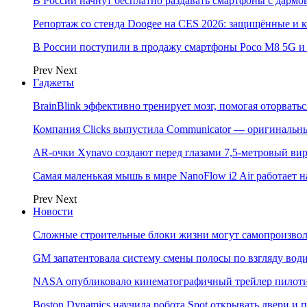
В России начнут бесплатно раздавать смартфоны с дармо
Репортаж со стенда Doogee на CES 2026: защищённые и
В России поступили в продажу смартфоны Poco M8 5G
Prev
Next
Гаджеты
BrainBlink эффективно тренирует мозг, помогая оторвать
Компания Clicks выпустила Communicator — оригинальн
AR-очки Xynavo создают перед глазами 7,5-метровый ви
Самая маленькая мышь в мире NanoFlow i2 Air работает 
Prev
Next
Новости
Сложные строительные блоки жизни могут самопроизвол
GM запатентовала систему смены полосы по взгляду вод
NASA опубликовало кинематографичный трейлер пилотир
Boston Dynamics научила робота Spot открывать двери 