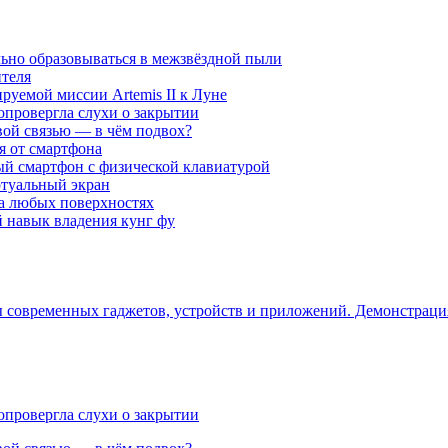
ьно образовываться в межзвёздной пыли
ителя
уемой миссии Artemis II к Луне
опровергла слухи о закрытии
вой связью — в чём подвох?
ся от смартфона
ый смартфон с физической клавиатурой
ртуальный экран
на любых поверхностях
навык владения кунг фу
ры современных гаджетов, устройств и приложений. Демонстрац
опровергла слухи о закрытии