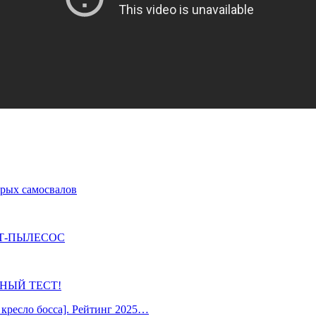
арых самосвалов
Т-ПЫЛЕСОС
ОБНЫЙ ТЕСТ!
кресло босса]. Рейтинг 2025…