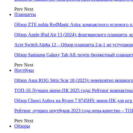
Prev
Next
Планшеты
Обзор ZTE nubia RedMagic Astra: компактного игрового п
Обзор Apple iPad Air 13 (2024): флагманского планшета,
Acer Switch Alpha 12 – Обзор планшета 2-в-1 не уступаю
Обзор Samsung Galaxy Tab A8: почти бюджетный планшет
Prev
Next
Ноутбуки
Обзор Asus ROG Strix Scar 18 (2025): невероятно мощног
ТОП-10 Лучших мини-ПК 2025 года: Рейтинг компактных
Обзор Chuwi Aubox на Ryzen 7 8745HS: мини-ПК для игр 
Рейтинг лучших ноутбуков 2023 года цена-качество – ТО
Prev
Next
Обзоры