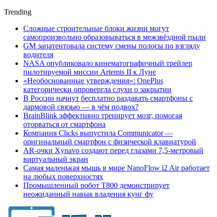
Trending
Сложные строительные блоки жизни могут
самопроизвольно образовываться в межзвёздной пыли
GM запатентовала систему смены полосы по взгляду
водителя
NASA опубликовало кинематографичный трейлер
пилотируемой миссии Artemis II к Луне
«Необоснованные утверждения»: OnePlus
категорически опровергла слухи о закрытии
В России начнут бесплатно раздавать смартфоны с
дармовой связью — в чём подвох?
BrainBlink эффективно тренирует мозг, помогая
оторваться от смартфона
Компания Clicks выпустила Communicator —
оригинальный смартфон с физической клавиатурой
AR-очки Xynavo создают перед глазами 7,5-метровый
виртуальный экран
Самая маленькая мышь в мире NanoFlow i2 Air работает
на любых поверхностях
Промышленный робот Т800 демонстрирует
неожиданный навык владения кунг фу