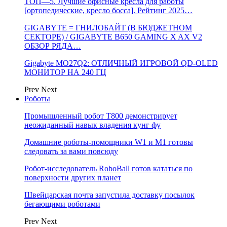
ТОП—5. Лучшие офисные кресла для работы
[ортопедические, кресло босса]. Рейтинг 2025…
GIGABYTE = ГНИЛОБАЙТ (В БЮДЖЕТНОМ
СЕКТОРЕ) / GIGABYTE B650 GAMING X AX V2
ОБЗОР РЯДА…
Gigabyte MO27Q2: ОТЛИЧНЫЙ ИГРОВОЙ QD-OLED
МОНИТОР НА 240 ГЦ
Prev
Next
Роботы
Промышленный робот Т800 демонстрирует
неожиданный навык владения кунг фу
Домашние роботы-помощники W1 и M1 готовы
следовать за вами повсюду
Робот-исследователь RoboBall готов кататься по
поверхности других планет
Швейцарская почта запустила доставку посылок
бегающими роботами
Prev
Next