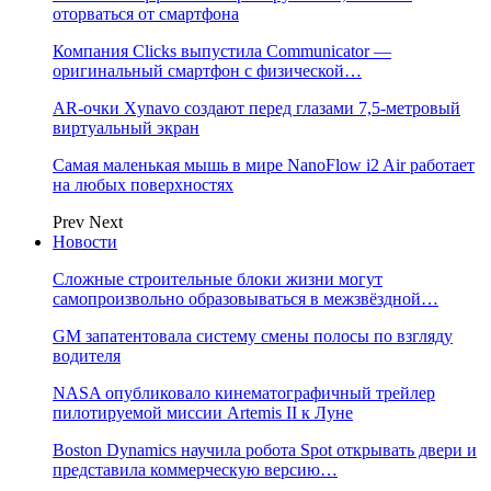
оторваться от смартфона
Компания Clicks выпустила Communicator —
оригинальный смартфон с физической…
AR-очки Xynavo создают перед глазами 7,5-метровый
виртуальный экран
Самая маленькая мышь в мире NanoFlow i2 Air работает
на любых поверхностях
Prev
Next
Новости
Сложные строительные блоки жизни могут
самопроизвольно образовываться в межзвёздной…
GM запатентовала систему смены полосы по взгляду
водителя
NASA опубликовало кинематографичный трейлер
пилотируемой миссии Artemis II к Луне
Boston Dynamics научила робота Spot открывать двери и
представила коммерческую версию…