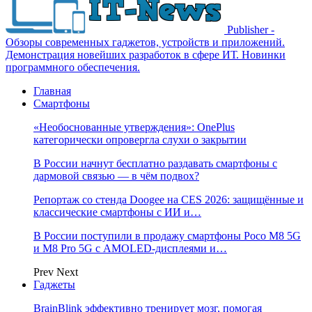
Publisher -
Обзоры современных гаджетов, устройств и приложений.
Демонстрация новейших разработок в сфере ИТ. Новинки
программного обеспечения.
Главная
Смартфоны
«Необоснованные утверждения»: OnePlus
категорически опровергла слухи о закрытии
В России начнут бесплатно раздавать смартфоны с
дармовой связью — в чём подвох?
Репортаж со стенда Doogee на CES 2026: защищённые и
классические смартфоны с ИИ и…
В России поступили в продажу смартфоны Poco M8 5G
и M8 Pro 5G с AMOLED-дисплеями и…
Prev
Next
Гаджеты
BrainBlink эффективно тренирует мозг, помогая