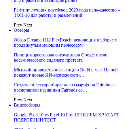
игр и работы в авангарде рынка
Рейтинг лучших ноутбуков 2023 года цена-качество –
ТОП-10 для работы и развлечений
Prev
Next
Обзоры
Обзор Dreame H12 FlexReach: революция в уборке с
продвинутым моющим пылесосом
Полиция арестовала сотрудников Google после
восьмичасового сидячего протеста
Microsoft проведет конференцию Build в мае. На ней
покажут новые ИИ-возможности…
Создатели легкоразбираемого смартфона Fairphone
представили наушники Fairbuds со…
Prev
Next
Видеообзоры
Google Pixel 10 vs Pixel 10 Pro: ПРОБЛЕМ ХВАТАЕТ!
ПОДРОБНЫЙ ТЕСТ!