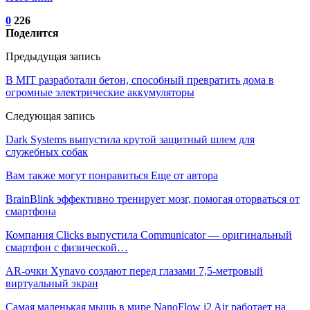
0
226
Поделится
Предыдущая запись
В MIT разработали бетон, способный превратить дома в
огромные электрические аккумуляторы
Следующая запись
Dark Systems выпустила крутой защитный шлем для
служебных собак
Вам также могут понравиться
Еще от автора
BrainBlink эффективно тренирует мозг, помогая оторваться от
смартфона
Компания Clicks выпустила Communicator — оригинальный
смартфон с физической…
AR-очки Xynavo создают перед глазами 7,5-метровый
виртуальный экран
Самая маленькая мышь в мире NanoFlow i2 Air работает на