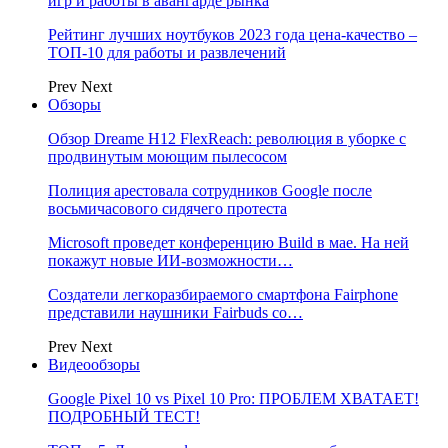
игр и работы в авангарде рынка
Рейтинг лучших ноутбуков 2023 года цена-качество –
ТОП-10 для работы и развлечений
Prev
Next
Обзоры
Обзор Dreame H12 FlexReach: революция в уборке с
продвинутым моющим пылесосом
Полиция арестовала сотрудников Google после
восьмичасового сидячего протеста
Microsoft проведет конференцию Build в мае. На ней
покажут новые ИИ-возможности…
Создатели легкоразбираемого смартфона Fairphone
представили наушники Fairbuds со…
Prev
Next
Видеообзоры
Google Pixel 10 vs Pixel 10 Pro: ПРОБЛЕМ ХВАТАЕТ!
ПОДРОБНЫЙ ТЕСТ!