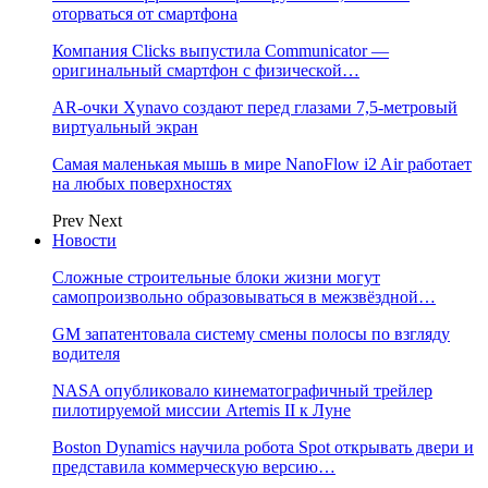
оторваться от смартфона
Компания Clicks выпустила Communicator —
оригинальный смартфон с физической…
AR-очки Xynavo создают перед глазами 7,5-метровый
виртуальный экран
Самая маленькая мышь в мире NanoFlow i2 Air работает
на любых поверхностях
Prev
Next
Новости
Сложные строительные блоки жизни могут
самопроизвольно образовываться в межзвёздной…
GM запатентовала систему смены полосы по взгляду
водителя
NASA опубликовало кинематографичный трейлер
пилотируемой миссии Artemis II к Луне
Boston Dynamics научила робота Spot открывать двери и
представила коммерческую версию…