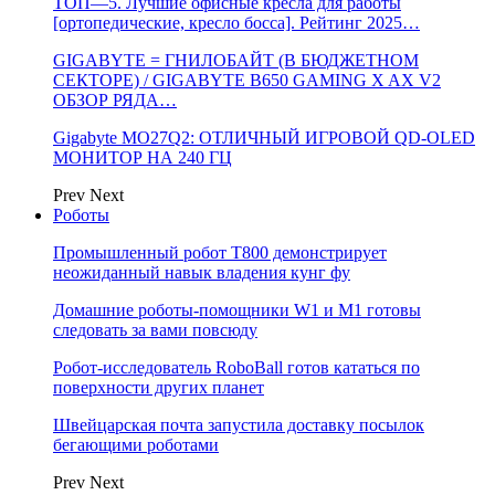
ТОП—5. Лучшие офисные кресла для работы
[ортопедические, кресло босса]. Рейтинг 2025…
GIGABYTE = ГНИЛОБАЙТ (В БЮДЖЕТНОМ
СЕКТОРЕ) / GIGABYTE B650 GAMING X AX V2
ОБЗОР РЯДА…
Gigabyte MO27Q2: ОТЛИЧНЫЙ ИГРОВОЙ QD-OLED
МОНИТОР НА 240 ГЦ
Prev
Next
Роботы
Промышленный робот Т800 демонстрирует
неожиданный навык владения кунг фу
Домашние роботы-помощники W1 и M1 готовы
следовать за вами повсюду
Робот-исследователь RoboBall готов кататься по
поверхности других планет
Швейцарская почта запустила доставку посылок
бегающими роботами
Prev
Next