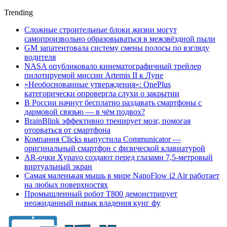
Trending
Сложные строительные блоки жизни могут
самопроизвольно образовываться в межзвёздной пыли
GM запатентовала систему смены полосы по взгляду
водителя
NASA опубликовало кинематографичный трейлер
пилотируемой миссии Artemis II к Луне
«Необоснованные утверждения»: OnePlus
категорически опровергла слухи о закрытии
В России начнут бесплатно раздавать смартфоны с
дармовой связью — в чём подвох?
BrainBlink эффективно тренирует мозг, помогая
оторваться от смартфона
Компания Clicks выпустила Communicator —
оригинальный смартфон с физической клавиатурой
AR-очки Xynavo создают перед глазами 7,5-метровый
виртуальный экран
Самая маленькая мышь в мире NanoFlow i2 Air работает
на любых поверхностях
Промышленный робот Т800 демонстрирует
неожиданный навык владения кунг фу