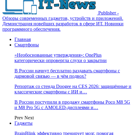
Publisher -
Обзоры современных гаджетов, устройств и приложений.
Демонстрация новейших разработок в сфере ИТ. Новинки
программного обеспечения.
Главная
Смартфоны
«Необоснованные утверждения»: OnePlus
категорически опровергла слухи о закрытии
В России начнут бесплатно раздавать смартфоны с
дармовой связью — в чём подвох?
Репортаж со стенда Doogee на CES 2026: защищённые и
классические смартфоны с ИИ и…
В России поступили в продажу смартфоны Poco M8 5G
и M8 Pro 5G с AMOLED-дисплеями и…
Prev
Next
Гаджеты
BrainBlink эффективно тренирует мозг, помогая