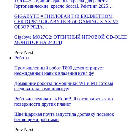
ТОП—5. Лучшие офисные кресла для работы
[ортопедические, кресло босса]. Рейтинг 2025…
GIGABYTE = ГНИЛОБАЙТ (В БЮДЖЕТНОМ
СЕКТОРЕ) / GIGABYTE B650 GAMING X AX V2
ОБЗОР РЯДА…
Gigabyte MO27Q2: ОТЛИЧНЫЙ ИГРОВОЙ QD-OLED
МОНИТОР НА 240 ГЦ
Prev
Next
Роботы
Промышленный робот Т800 демонстрирует
неожиданный навык владения кунг фу
Домашние роботы-помощники W1 и M1 готовы
следовать за вами повсюду
Робот-исследователь RoboBall готов кататься по
поверхности других планет
Швейцарская почта запустила доставку посылок
бегающими роботами
Prev
Next