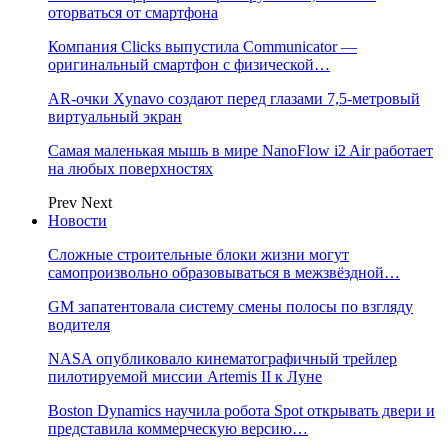
оторваться от смартфона
Компания Clicks выпустила Communicator —
оригинальный смартфон с физической…
AR-очки Xynavo создают перед глазами 7,5-метровый
виртуальный экран
Самая маленькая мышь в мире NanoFlow i2 Air работает
на любых поверхностях
Prev
Next
Новости
Сложные строительные блоки жизни могут
самопроизвольно образовываться в межзвёздной…
GM запатентовала систему смены полосы по взгляду
водителя
NASA опубликовало кинематографичный трейлер
пилотируемой миссии Artemis II к Луне
Boston Dynamics научила робота Spot открывать двери и
представила коммерческую версию…