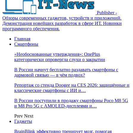
Publisher -
Обзоры современных гаджетов, устройств и приложений.
Демонстрация новейших разработок в сфере ИТ. Новинки
программного обеспечения.
Главная
Смартфоны
«Необоснованные утверждения»: OnePlus
категорически опровергла слухи о закрытии
В России начнут бесплатно раздавать смартфоны с
дармовой связью — в чём подвох?
Репортаж со стенда Doogee на CES 2026: защищённые и
классические смартфоны с ИИ и…
В России поступили в продажу смартфоны Poco M8 5G
и M8 Pro 5G с AMOLED-дисплеями и…
Prev
Next
Гаджеты
BrainBlink эффективно тренирует мозг, помогая