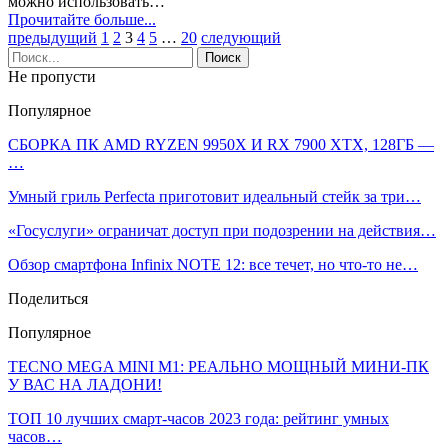
можно использовать…
Прочитайте больше...
предыдущий
1
2
3
4
5
…
20
следующий
Не пропусти
Популярное
СБОРКА ПК AMD RYZEN 9950X И RX 7900 XTX, 128ГБ —
…
Умный гриль Perfecta приготовит идеальный стейк за три…
«Госуслуги» ограничат доступ при подозрении на действия…
Обзор смартфона Infinix NOTE 12: все течет, но что-то не…
Поделиться
Популярное
TECNO MEGA MINI M1: РЕАЛЬНО МОЩНЫЙ МИНИ-ПК
У ВАС НА ЛАДОНИ!
ТОП 10 лучших смарт-часов 2023 года: рейтинг умных
часов…