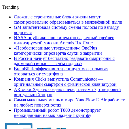
Trending
Сложные строительные блоки жизни могут
самопроизвольно образовываться в межзвёздной пыли
GM запатентовала систему смены полосы по взгляду
водителя
NASA опубликовало кинематографичный трейлер
пилотируемой миссии Artemis II к Луне
«Необоснованные утверждения»: OnePlus
категорически опровергла слухи о закрытии
В России начнут бесплатно раздавать смартфоны с
дармовой связью — в чём подвох?
BrainBlink эффективно тренирует мозг, помогая
оторваться от смартфона
Компания Clicks выпустила Communicator —
оригинальный смартфон с физической клавиатурой
AR-очки Xynavo создают перед глазами 7,5-метровый
виртуальный экран
Самая маленькая мышь в мире NanoFlow i2 Air работает
на любых поверхностях
Промышленный робот Т800 демонстрирует
неожиданный навык владения кунг фу