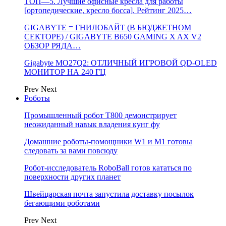
ТОП—5. Лучшие офисные кресла для работы
[ортопедические, кресло босса]. Рейтинг 2025…
GIGABYTE = ГНИЛОБАЙТ (В БЮДЖЕТНОМ
СЕКТОРЕ) / GIGABYTE B650 GAMING X AX V2
ОБЗОР РЯДА…
Gigabyte MO27Q2: ОТЛИЧНЫЙ ИГРОВОЙ QD-OLED
МОНИТОР НА 240 ГЦ
Prev
Next
Роботы
Промышленный робот Т800 демонстрирует
неожиданный навык владения кунг фу
Домашние роботы-помощники W1 и M1 готовы
следовать за вами повсюду
Робот-исследователь RoboBall готов кататься по
поверхности других планет
Швейцарская почта запустила доставку посылок
бегающими роботами
Prev
Next