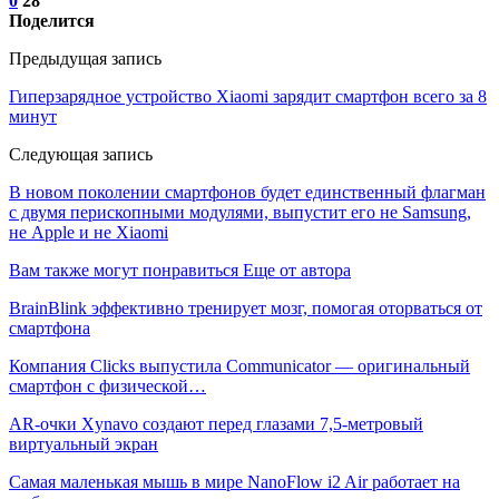
0
28
Поделится
Предыдущая запись
Гиперзарядное устройство Xiaomi зарядит смартфон всего за 8
минут
Следующая запись
В новом поколении смартфонов будет единственный флагман
с двумя перископными модулями, выпустит его не Samsung,
не Apple и не Xiaomi
Вам также могут понравиться
Еще от автора
BrainBlink эффективно тренирует мозг, помогая оторваться от
смартфона
Компания Clicks выпустила Communicator — оригинальный
смартфон с физической…
AR-очки Xynavo создают перед глазами 7,5-метровый
виртуальный экран
Самая маленькая мышь в мире NanoFlow i2 Air работает на