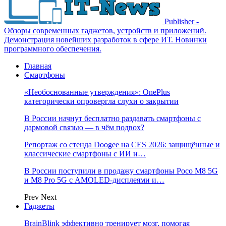
Publisher -
Обзоры современных гаджетов, устройств и приложений.
Демонстрация новейших разработок в сфере ИТ. Новинки
программного обеспечения.
Главная
Смартфоны
«Необоснованные утверждения»: OnePlus
категорически опровергла слухи о закрытии
В России начнут бесплатно раздавать смартфоны с
дармовой связью — в чём подвох?
Репортаж со стенда Doogee на CES 2026: защищённые и
классические смартфоны с ИИ и…
В России поступили в продажу смартфоны Poco M8 5G
и M8 Pro 5G с AMOLED-дисплеями и…
Prev
Next
Гаджеты
BrainBlink эффективно тренирует мозг, помогая