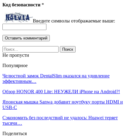
Код безопасности
*
Введите символы отображаемые выше:
Не пропусти
Популярное
Челюстной замок DentalSlim оказался на удивление
эффективным…
Обзор HONOR 400 Lite: НЕУЖЕЛИ iPhone на Android?!
Японская мышка Sanwa добавит ноутбуку порты HDMI и
USB-C
Сэкономить без последствий не удалось: Huawei теряет
тысячи…
Поделиться