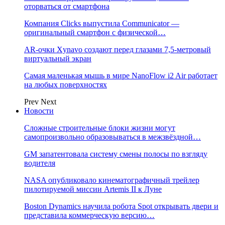
оторваться от смартфона
Компания Clicks выпустила Communicator —
оригинальный смартфон с физической…
AR-очки Xynavo создают перед глазами 7,5-метровый
виртуальный экран
Самая маленькая мышь в мире NanoFlow i2 Air работает
на любых поверхностях
Prev
Next
Новости
Сложные строительные блоки жизни могут
самопроизвольно образовываться в межзвёздной…
GM запатентовала систему смены полосы по взгляду
водителя
NASA опубликовало кинематографичный трейлер
пилотируемой миссии Artemis II к Луне
Boston Dynamics научила робота Spot открывать двери и
представила коммерческую версию…