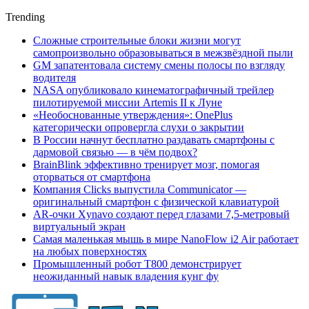
Trending
Сложные строительные блоки жизни могут
самопроизвольно образовываться в межзвёздной пыли
GM запатентовала систему смены полосы по взгляду
водителя
NASA опубликовало кинематографичный трейлер
пилотируемой миссии Artemis II к Луне
«Необоснованные утверждения»: OnePlus
категорически опровергла слухи о закрытии
В России начнут бесплатно раздавать смартфоны с
дармовой связью — в чём подвох?
BrainBlink эффективно тренирует мозг, помогая
оторваться от смартфона
Компания Clicks выпустила Communicator —
оригинальный смартфон с физической клавиатурой
AR-очки Xynavo создают перед глазами 7,5-метровый
виртуальный экран
Самая маленькая мышь в мире NanoFlow i2 Air работает
на любых поверхностях
Промышленный робот Т800 демонстрирует
неожиданный навык владения кунг фу