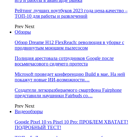
игр и работы в авангарде рынка
Рейтинг лучших ноутбуков 2023 года цена-качество –
ТОП-10 для работы и развлечений
Prev
Next
Обзоры
Обзор Dreame H12 FlexReach: революция в уборке с
продвинутым моющим пылесосом
Полиция арестовала сотрудников Google после
восьмичасового сидячего протеста
Microsoft проведет конференцию Build в мае. На ней
покажут новые ИИ-возможности…
Создатели легкоразбираемого смартфона Fairphone
представили наушники Fairbuds со…
Prev
Next
Видеообзоры
Google Pixel 10 vs Pixel 10 Pro: ПРОБЛЕМ ХВАТАЕТ!
ПОДРОБНЫЙ ТЕСТ!