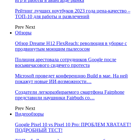
игр и работы в авангарде рынка
Рейтинг лучших ноутбуков 2023 года цена-качество –
ТОП-10 для работы и развлечений
Prev
Next
Обзоры
Обзор Dreame H12 FlexReach: революция в уборке с
продвинутым моющим пылесосом
Полиция арестовала сотрудников Google после
восьмичасового сидячего протеста
Microsoft проведет конференцию Build в мае. На ней
покажут новые ИИ-возможности…
Создатели легкоразбираемого смартфона Fairphone
представили наушники Fairbuds со…
Prev
Next
Видеообзоры
Google Pixel 10 vs Pixel 10 Pro: ПРОБЛЕМ ХВАТАЕТ!
ПОДРОБНЫЙ ТЕСТ!