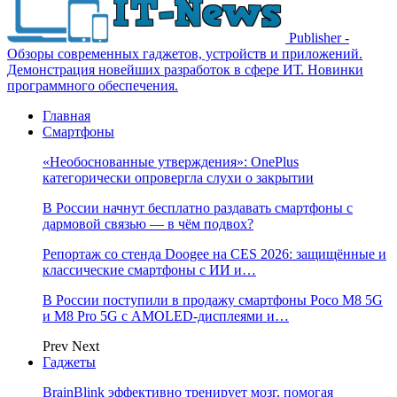
Publisher -
Обзоры современных гаджетов, устройств и приложений.
Демонстрация новейших разработок в сфере ИТ. Новинки
программного обеспечения.
Главная
Смартфоны
«Необоснованные утверждения»: OnePlus
категорически опровергла слухи о закрытии
В России начнут бесплатно раздавать смартфоны с
дармовой связью — в чём подвох?
Репортаж со стенда Doogee на CES 2026: защищённые и
классические смартфоны с ИИ и…
В России поступили в продажу смартфоны Poco M8 5G
и M8 Pro 5G с AMOLED-дисплеями и…
Prev
Next
Гаджеты
BrainBlink эффективно тренирует мозг, помогая