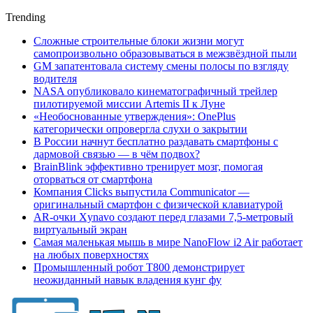
Trending
Сложные строительные блоки жизни могут
самопроизвольно образовываться в межзвёздной пыли
GM запатентовала систему смены полосы по взгляду
водителя
NASA опубликовало кинематографичный трейлер
пилотируемой миссии Artemis II к Луне
«Необоснованные утверждения»: OnePlus
категорически опровергла слухи о закрытии
В России начнут бесплатно раздавать смартфоны с
дармовой связью — в чём подвох?
BrainBlink эффективно тренирует мозг, помогая
оторваться от смартфона
Компания Clicks выпустила Communicator —
оригинальный смартфон с физической клавиатурой
AR-очки Xynavo создают перед глазами 7,5-метровый
виртуальный экран
Самая маленькая мышь в мире NanoFlow i2 Air работает
на любых поверхностях
Промышленный робот Т800 демонстрирует
неожиданный навык владения кунг фу