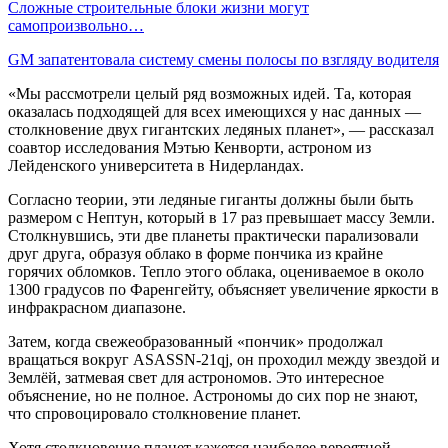
Сложные строительные блоки жизни могут
самопроизвольно…
GM запатентовала систему смены полосы по взгляду водителя
«Мы рассмотрели целый ряд возможных идей. Та, которая
оказалась подходящей для всех имеющихся у нас данных —
столкновение двух гигантских ледяных планет», — рассказал
соавтор исследования Мэтью Кенворти, астроном из
Лейденского университета в Нидерландах.
Согласно теории, эти ледяные гиганты должны были быть
размером с Нептун, который в 17 раз превышает массу Земли.
Столкнувшись, эти две планеты практически парализовали
друг друга, образуя облако в форме пончика из крайне
горячих обломков. Тепло этого облака, оцениваемое в около
1300 градусов по Фаренгейту, объясняет увеличение яркости в
инфракрасном диапазоне.
Затем, когда свежеобразованный «пончик» продолжал
вращаться вокруг ASASSN-21qj, он проходил между звездой и
Землёй, затмевая свет для астрономов. Это интересное
объяснение, но не полное. Астрономы до сих пор не знают,
что спровоцировало столкновение планет.
Хотя столкновение планет кажется наиболее вероятной