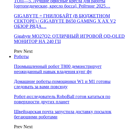
ТОП—5. Лучшие офисные кресла для работы
[ортопедические, кресло босса]. Рейтинг 2025…
GIGABYTE = ГНИЛОБАЙТ (В БЮДЖЕТНОМ
СЕКТОРЕ) / GIGABYTE B650 GAMING X AX V2
ОБЗОР РЯДА…
Gigabyte MO27Q2: ОТЛИЧНЫЙ ИГРОВОЙ QD-OLED
МОНИТОР НА 240 ГЦ
Prev
Next
Роботы
Промышленный робот Т800 демонстрирует
неожиданный навык владения кунг фу
Домашние роботы-помощники W1 и M1 готовы
следовать за вами повсюду
Робот-исследователь RoboBall готов кататься по
поверхности других планет
Швейцарская почта запустила доставку посылок
бегающими роботами
Prev
Next