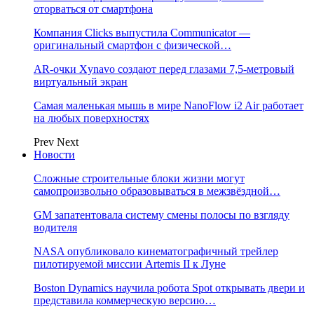
оторваться от смартфона
Компания Clicks выпустила Communicator —
оригинальный смартфон с физической…
AR-очки Xynavo создают перед глазами 7,5-метровый
виртуальный экран
Самая маленькая мышь в мире NanoFlow i2 Air работает
на любых поверхностях
Prev
Next
Новости
Сложные строительные блоки жизни могут
самопроизвольно образовываться в межзвёздной…
GM запатентовала систему смены полосы по взгляду
водителя
NASA опубликовало кинематографичный трейлер
пилотируемой миссии Artemis II к Луне
Boston Dynamics научила робота Spot открывать двери и
представила коммерческую версию…