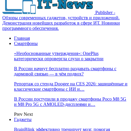
Publisher -
Обзоры современных гаджетов, устройств и приложений.
Демонстрация новейших разработок в сфере ИТ. Новинки
программного обеспечения.
Главная
Смартфоны
«Необоснованные утверждения»: OnePlus
категорически опровергла слухи о закрытии
В России начнут бесплатно раздавать смартфоны с
дармовой связью — в чём подвох?
Репортаж со стенда Doogee на CES 2026: защищённые и
классические смартфоны с ИИ и…
В России поступили в продажу смартфоны Poco M8 5G
и M8 Pro 5G с AMOLED-дисплеями и…
Prev
Next
Гаджеты
BrainBlink эффективно тренирует мозг, помогая