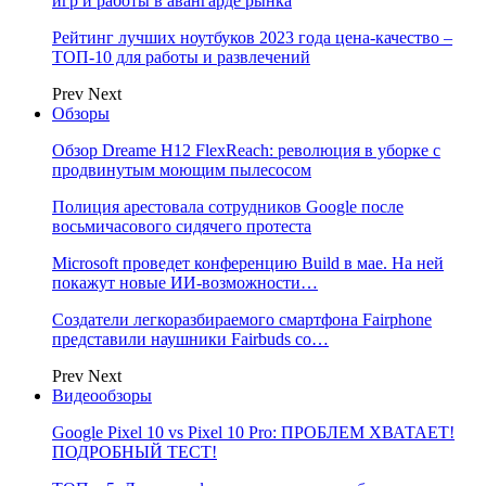
игр и работы в авангарде рынка
Рейтинг лучших ноутбуков 2023 года цена-качество –
ТОП-10 для работы и развлечений
Prev
Next
Обзоры
Обзор Dreame H12 FlexReach: революция в уборке с
продвинутым моющим пылесосом
Полиция арестовала сотрудников Google после
восьмичасового сидячего протеста
Microsoft проведет конференцию Build в мае. На ней
покажут новые ИИ-возможности…
Создатели легкоразбираемого смартфона Fairphone
представили наушники Fairbuds со…
Prev
Next
Видеообзоры
Google Pixel 10 vs Pixel 10 Pro: ПРОБЛЕМ ХВАТАЕТ!
ПОДРОБНЫЙ ТЕСТ!