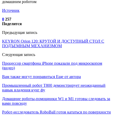
Источник
0
257
Поделится
Предыдущая запись
KEYRON Orion 120: КРУТОЙ И ДОСТУПНЫЙ СТОЛ С
ПОДЪЕМНЫМ МЕХАНИЗМОМ
Следующая запись
Процессор смартфона iPhone показали под микроскопом
(видео)
Вам также могут понравиться
Еще от автора
Промышленный робот Т800 демонстрирует неожиданный
навык владения кунг фу
Домашние роботы-помощники W1 и M1 готовы следовать за
вами повсюду
Робот-исследователь RoboBall готов кататься по поверхности