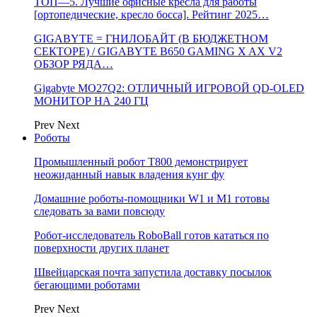
ТОП—5. Лучшие офисные кресла для работы
[ортопедические, кресло босса]. Рейтинг 2025…
GIGABYTE = ГНИЛОБАЙТ (В БЮДЖЕТНОМ
СЕКТОРЕ) / GIGABYTE B650 GAMING X AX V2
ОБЗОР РЯДА…
Gigabyte MO27Q2: ОТЛИЧНЫЙ ИГРОВОЙ QD-OLED
МОНИТОР НА 240 ГЦ
Prev
Next
Роботы
Промышленный робот Т800 демонстрирует
неожиданный навык владения кунг фу
Домашние роботы-помощники W1 и M1 готовы
следовать за вами повсюду
Робот-исследователь RoboBall готов кататься по
поверхности других планет
Швейцарская почта запустила доставку посылок
бегающими роботами
Prev
Next