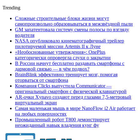
Trending
Сложные строительные блоки жизни могут
самопроизвольно образовываться в межзвёздной пыли
GM запатентовала систему смены полосы по взгляду
водителя
NASA опубликовало кинематографичный трейлер
пилотируемой миссии Artemis II к Луне
«Необоснованные утверждения»: OnePlus
категорически опровергла слухи о закрытии
В России начнут бесплатно раздавать смартфоны с
дармовой связью — в чём подвох?
BrainBlink эффективно тренирует мозг, помогая
оторваться от смартфона
Компания Clicks выпустила Communicator —
оригинальный смартфон с физической клавиатурой
AR-очки Xynavo создают перед глазами 7,5-метровый
виртуальный экран
Самая маленькая мышь в мире NanoFlow i2 Air работает
на любых поверхностях
Промышленный робот Т800 демонстрирует
неожиданный навык владения кунг фу