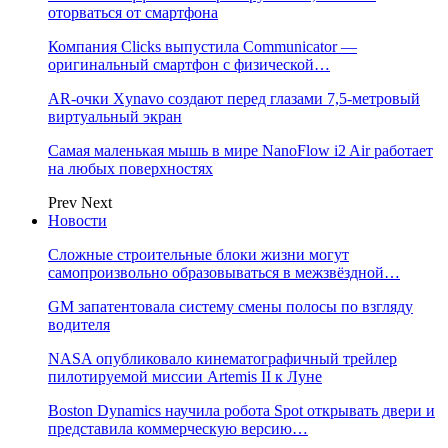
оторваться от смартфона
Компания Clicks выпустила Communicator —
оригинальный смартфон с физической…
AR-очки Xynavo создают перед глазами 7,5-метровый
виртуальный экран
Самая маленькая мышь в мире NanoFlow i2 Air работает
на любых поверхностях
Prev
Next
Новости
Сложные строительные блоки жизни могут
самопроизвольно образовываться в межзвёздной…
GM запатентовала систему смены полосы по взгляду
водителя
NASA опубликовало кинематографичный трейлер
пилотируемой миссии Artemis II к Луне
Boston Dynamics научила робота Spot открывать двери и
представила коммерческую версию…