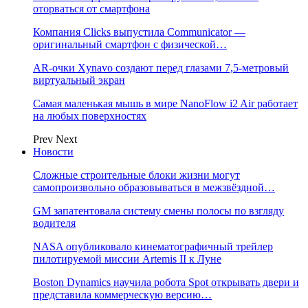
оторваться от смартфона
Компания Clicks выпустила Communicator —
оригинальный смартфон с физической…
AR-очки Xynavo создают перед глазами 7,5-метровый
виртуальный экран
Самая маленькая мышь в мире NanoFlow i2 Air работает
на любых поверхностях
Prev
Next
Новости
Сложные строительные блоки жизни могут
самопроизвольно образовываться в межзвёздной…
GM запатентовала систему смены полосы по взгляду
водителя
NASA опубликовало кинематографичный трейлер
пилотируемой миссии Artemis II к Луне
Boston Dynamics научила робота Spot открывать двери и
представила коммерческую версию…