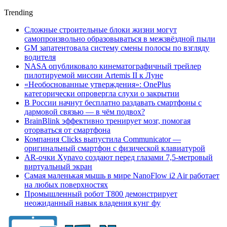
Trending
Сложные строительные блоки жизни могут
самопроизвольно образовываться в межзвёздной пыли
GM запатентовала систему смены полосы по взгляду
водителя
NASA опубликовало кинематографичный трейлер
пилотируемой миссии Artemis II к Луне
«Необоснованные утверждения»: OnePlus
категорически опровергла слухи о закрытии
В России начнут бесплатно раздавать смартфоны с
дармовой связью — в чём подвох?
BrainBlink эффективно тренирует мозг, помогая
оторваться от смартфона
Компания Clicks выпустила Communicator —
оригинальный смартфон с физической клавиатурой
AR-очки Xynavo создают перед глазами 7,5-метровый
виртуальный экран
Самая маленькая мышь в мире NanoFlow i2 Air работает
на любых поверхностях
Промышленный робот Т800 демонстрирует
неожиданный навык владения кунг фу