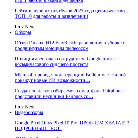
игр и работы в авангарде рынка
Рейтинг лучших ноутбуков 2023 года цена-качество –
ТОП-10 для работы и развлечений
Prev
Next
Обзоры
Обзор Dreame H12 FlexReach: революция в уборке с
продвинутым моющим пылесосом
Полиция арестовала сотрудников Google после
восьмичасового сидячего протеста
Microsoft проведет конференцию Build в мае. На ней
покажут новые ИИ-возможности…
Создатели легкоразбираемого смартфона Fairphone
представили наушники Fairbuds со…
Prev
Next
Видеообзоры
Google Pixel 10 vs Pixel 10 Pro: ПРОБЛЕМ ХВАТАЕТ!
ПОДРОБНЫЙ ТЕСТ!