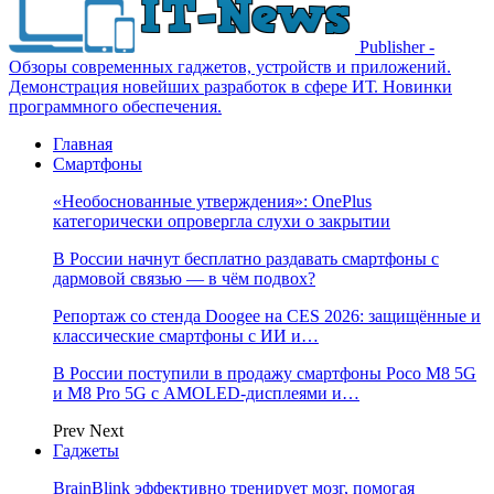
Publisher -
Обзоры современных гаджетов, устройств и приложений.
Демонстрация новейших разработок в сфере ИТ. Новинки
программного обеспечения.
Главная
Смартфоны
«Необоснованные утверждения»: OnePlus
категорически опровергла слухи о закрытии
В России начнут бесплатно раздавать смартфоны с
дармовой связью — в чём подвох?
Репортаж со стенда Doogee на CES 2026: защищённые и
классические смартфоны с ИИ и…
В России поступили в продажу смартфоны Poco M8 5G
и M8 Pro 5G с AMOLED-дисплеями и…
Prev
Next
Гаджеты
BrainBlink эффективно тренирует мозг, помогая