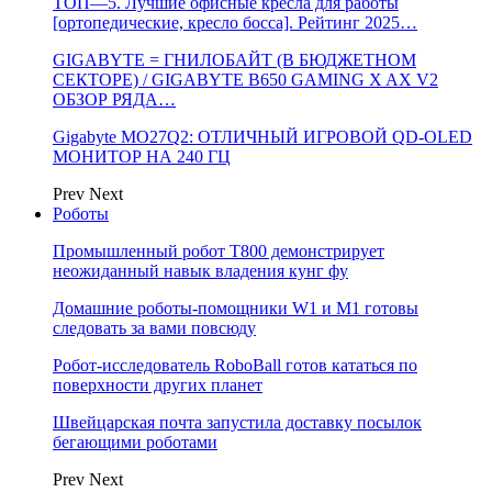
ТОП—5. Лучшие офисные кресла для работы
[ортопедические, кресло босса]. Рейтинг 2025…
GIGABYTE = ГНИЛОБАЙТ (В БЮДЖЕТНОМ
СЕКТОРЕ) / GIGABYTE B650 GAMING X AX V2
ОБЗОР РЯДА…
Gigabyte MO27Q2: ОТЛИЧНЫЙ ИГРОВОЙ QD-OLED
МОНИТОР НА 240 ГЦ
Prev
Next
Роботы
Промышленный робот Т800 демонстрирует
неожиданный навык владения кунг фу
Домашние роботы-помощники W1 и M1 готовы
следовать за вами повсюду
Робот-исследователь RoboBall готов кататься по
поверхности других планет
Швейцарская почта запустила доставку посылок
бегающими роботами
Prev
Next