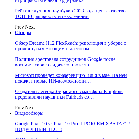
игр и работы в авангарде рынка
Рейтинг лучших ноутбуков 2023 года цена-качество –
ТОП-10 для работы и развлечений
Prev
Next
Обзоры
Обзор Dreame H12 FlexReach: революция в уборке с
продвинутым моющим пылесосом
Полиция арестовала сотрудников Google после
восьмичасового сидячего протеста
Microsoft проведет конференцию Build в мае. На ней
покажут новые ИИ-возможности…
Создатели легкоразбираемого смартфона Fairphone
представили наушники Fairbuds со…
Prev
Next
Видеообзоры
Google Pixel 10 vs Pixel 10 Pro: ПРОБЛЕМ ХВАТАЕТ!
ПОДРОБНЫЙ ТЕСТ!