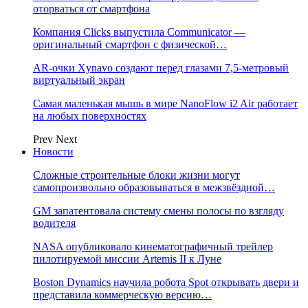
оторваться от смартфона
Компания Clicks выпустила Communicator —
оригинальный смартфон с физической…
AR-очки Xynavo создают перед глазами 7,5-метровый
виртуальный экран
Самая маленькая мышь в мире NanoFlow i2 Air работает
на любых поверхностях
Prev
Next
Новости
Сложные строительные блоки жизни могут
самопроизвольно образовываться в межзвёздной…
GM запатентовала систему смены полосы по взгляду
водителя
NASA опубликовало кинематографичный трейлер
пилотируемой миссии Artemis II к Луне
Boston Dynamics научила робота Spot открывать двери и
представила коммерческую версию…