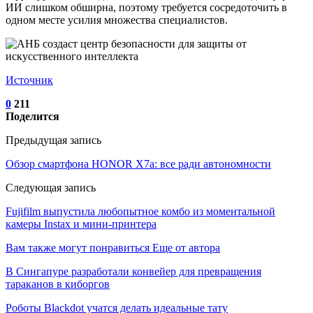
ИИ слишком обширна, поэтому требуется сосредоточить в
одном месте усилия множества специалистов.
Источник
0
211
Поделится
Предыдущая запись
Обзор смартфона HONOR X7a: все ради автономности
Следующая запись
Fujifilm выпустила любопытное комбо из моментальной
камеры Instax и мини-принтера
Вам также могут понравиться
Еще от автора
В Сингапуре разработали конвейер для превращения
тараканов в киборгов
Роботы Blackdot учатся делать идеальные тату