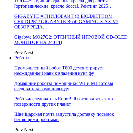
ТОП—5. Лучшие офисные кресла для работы
[ортопедические, кресло босса]. Рейтинг 2025…
GIGABYTE = ГНИЛОБАЙТ (В БЮДЖЕТНОМ
СЕКТОРЕ) / GIGABYTE B650 GAMING X AX V2
ОБЗОР РЯДА…
Gigabyte MO27Q2: ОТЛИЧНЫЙ ИГРОВОЙ QD-OLED
МОНИТОР НА 240 ГЦ
Prev
Next
Роботы
Промышленный робот Т800 демонстрирует
неожиданный навык владения кунг фу
Домашние роботы-помощники W1 и M1 готовы
следовать за вами повсюду
Робот-исследователь RoboBall готов кататься по
поверхности других планет
Швейцарская почта запустила доставку посылок
бегающими роботами
Prev
Next