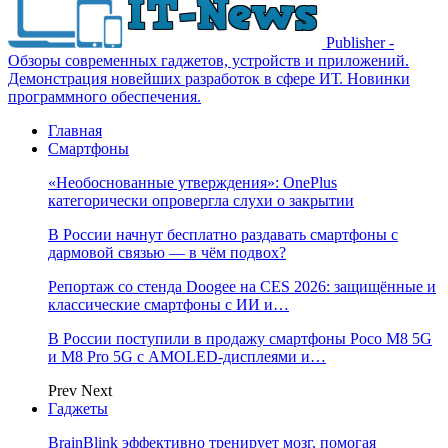
Publisher -
Обзоры современных гаджетов, устройств и приложений.
Демонстрация новейших разработок в сфере ИТ. Новинки
программного обеспечения.
Главная
Смартфоны
«Необоснованные утверждения»: OnePlus
категорически опровергла слухи о закрытии
В России начнут бесплатно раздавать смартфоны с
дармовой связью — в чём подвох?
Репортаж со стенда Doogee на CES 2026: защищённые и
классические смартфоны с ИИ и…
В России поступили в продажу смартфоны Poco M8 5G
и M8 Pro 5G с AMOLED-дисплеями и…
Prev
Next
Гаджеты
BrainBlink эффективно тренирует мозг, помогая