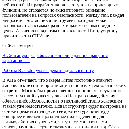
нейросетей. Их разработчики делают упор на прикладные
функции, но стараются не акцентировать внимание
пользователей на вопросах безопасности. Между тем, каждая
нейросеть – это мощный инструмент, который может
использоваться в самых разных и далеко не благовидных
целях. А контроля над этим направлением IT-индустрии у
правительства США нет.
Сейчас смотрят
В Сингапуре разработали конвейер для превращения
тараканов в…
Роботы Blackdot учатся делать идеальные тату
В АНБ отмечают, что хакеры Китая постоянно атакуют
американские сети и организации в поисках технологических
секретов. Масштабы промышленного шпионажа неуклонно
растут и усилий существующего Центра взаимодействия в
области кибербезопасности по противодействию хакерским
атакам уже недостаточно. Новая структура будет выстроена на
основе прежнего центра, но ее архитектура будет куда
обширнее и включит различные подразделения для
взаимодействия с учеными, энтузиастами, частными
структурами, исследовательскими агентствами и т.д. Сфера