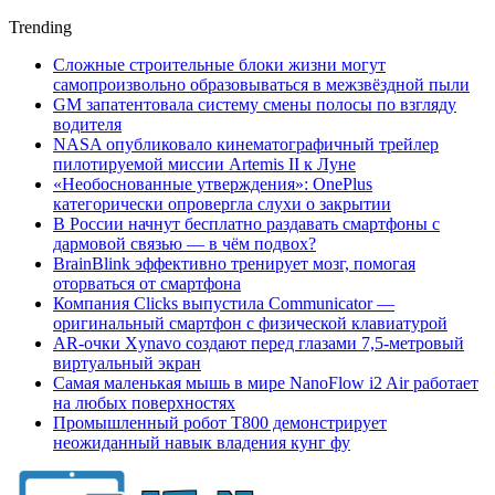
Trending
Сложные строительные блоки жизни могут
самопроизвольно образовываться в межзвёздной пыли
GM запатентовала систему смены полосы по взгляду
водителя
NASA опубликовало кинематографичный трейлер
пилотируемой миссии Artemis II к Луне
«Необоснованные утверждения»: OnePlus
категорически опровергла слухи о закрытии
В России начнут бесплатно раздавать смартфоны с
дармовой связью — в чём подвох?
BrainBlink эффективно тренирует мозг, помогая
оторваться от смартфона
Компания Clicks выпустила Communicator —
оригинальный смартфон с физической клавиатурой
AR-очки Xynavo создают перед глазами 7,5-метровый
виртуальный экран
Самая маленькая мышь в мире NanoFlow i2 Air работает
на любых поверхностях
Промышленный робот Т800 демонстрирует
неожиданный навык владения кунг фу