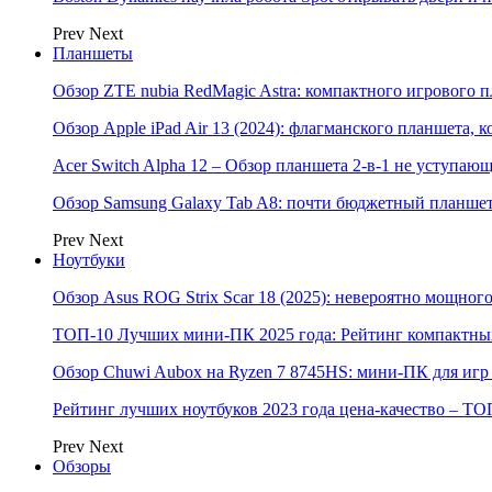
Prev
Next
Планшеты
Обзор ZTE nubia RedMagic Astra: компактного игрового п
Обзор Apple iPad Air 13 (2024): флагманского планшета,
Acer Switch Alpha 12 – Обзор планшета 2-в-1 не уступаю
Обзор Samsung Galaxy Tab A8: почти бюджетный планшет
Prev
Next
Ноутбуки
Обзор Asus ROG Strix Scar 18 (2025): невероятно мощног
ТОП-10 Лучших мини-ПК 2025 года: Рейтинг компактных
Обзор Chuwi Aubox на Ryzen 7 8745HS: мини-ПК для игр 
Рейтинг лучших ноутбуков 2023 года цена-качество – ТО
Prev
Next
Обзоры