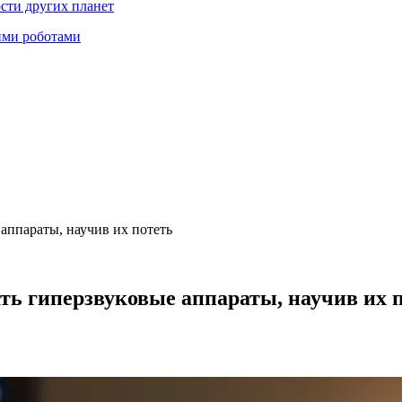
ости других планет
ими роботами
аппараты, научив их потеть
ь гиперзвуковые аппараты, научив их 