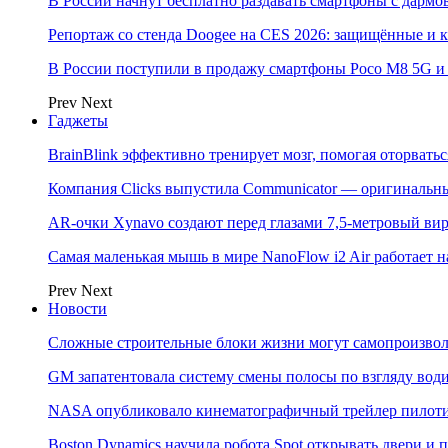
В России начнут бесплатно раздавать смартфоны с дармо
Репортаж со стенда Doogee на CES 2026: защищённые и
В России поступили в продажу смартфоны Poco M8 5G
Prev
Next
Гаджеты
BrainBlink эффективно тренирует мозг, помогая оторвать
Компания Clicks выпустила Communicator — оригинальн
AR-очки Xynavo создают перед глазами 7,5-метровый ви
Самая маленькая мышь в мире NanoFlow i2 Air работает 
Prev
Next
Новости
Сложные строительные блоки жизни могут самопроизвол
GM запатентовала систему смены полосы по взгляду вод
NASA опубликовало кинематографичный трейлер пилотир
Boston Dynamics научила робота Spot открывать двери 