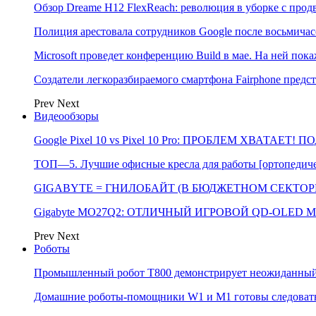
Обзор Dreame H12 FlexReach: революция в уборке с пр
Полиция арестовала сотрудников Google после восьмичас
Microsoft проведет конференцию Build в мае. На ней п
Создатели легкоразбираемого смартфона Fairphone предс
Prev
Next
Видеообзоры
Google Pixel 10 vs Pixel 10 Pro: ПРОБЛЕМ ХВАТАЕТ!
ТОП—5. Лучшие офисные кресла для работы [ортопедичес
GIGABYTE = ГНИЛОБАЙТ (В БЮДЖЕТНОМ СЕКТОРЕ)
Gigabyte MO27Q2: ОТЛИЧНЫЙ ИГРОВОЙ QD-OLED М
Prev
Next
Роботы
Промышленный робот Т800 демонстрирует неожиданный 
Домашние роботы-помощники W1 и M1 готовы следовать