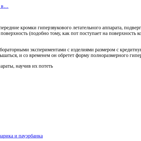
в в…
ередние кромки гиперзвукового летательного аппарата, подвер
верхность (подобно тому, как пот поступает на поверхность ко
абораторными экспериментами с изделиями размером с кредитну
ьшаться, и со временем он обретет форму полноразмерного гипер
нарика и пауэрбанка