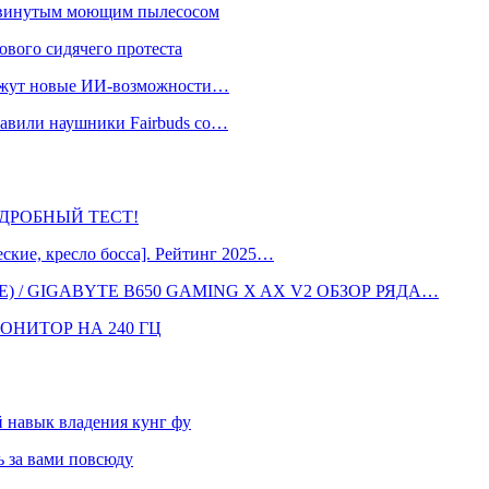
одвинутым моющим пылесосом
ового сидячего протеста
окажут новые ИИ-возможности…
тавили наушники Fairbuds со…
 ПОДРОБНЫЙ ТЕСТ!
кие, кресло босса]. Рейтинг 2025…
 / GIGABYTE B650 GAMING X AX V2 ОБЗОР РЯДА…
ОНИТОР НА 240 ГЦ
навык владения кунг фу
 за вами повсюду