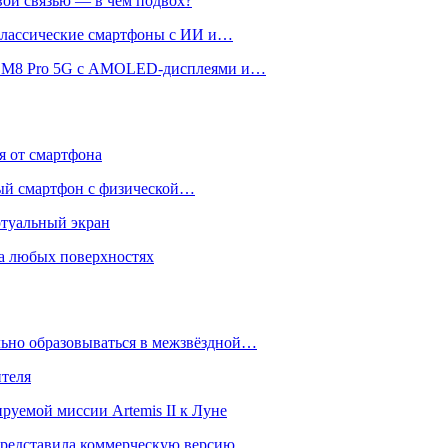
вой связью — в чём подвох?
 классические смартфоны с ИИ и…
 и M8 Pro 5G с AMOLED-дисплеями и…
ся от смартфона
ый смартфон с физической…
ртуальный экран
на любых поверхностях
ьно образовываться в межзвёздной…
ителя
уемой миссии Artemis II к Луне
и представила коммерческую версию…