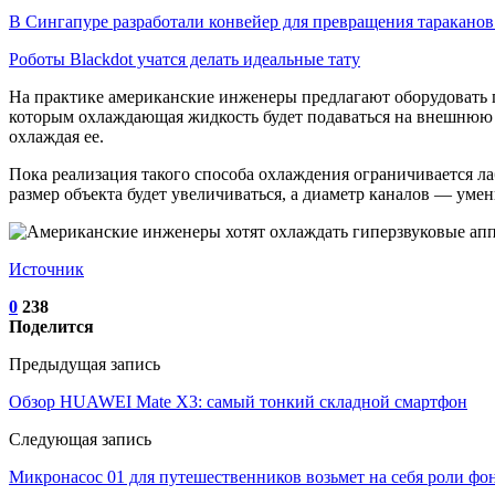
В Сингапуре разработали конвейер для превращения таракано
Роботы Blackdot учатся делать идеальные тату
На практике американские инженеры предлагают оборудовать п
которым охлаждающая жидкость будет подаваться на внешнюю по
охлаждая ее.
Пока реализация такого способа охлаждения ограничивается л
размер объекта будет увеличиваться, а диаметр каналов — умен
Источник
0
238
Поделится
Предыдущая запись
Обзор HUAWEI Mate X3: самый тонкий складной смартфон
Следующая запись
Микронасос 01 для путешественников возьмет на себя роли фо