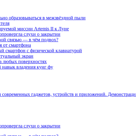
ьно образовываться в межзвёздной пыли
ителя
уемой миссии Artemis II к Луне
опровергла слухи о закрытии
вой связью — в чём подвох?
ся от смартфона
ый смартфон с физической клавиатурой
ртуальный экран
на любых поверхностях
навык владения кунг фу
ры современных гаджетов, устройств и приложений. Демонстрац
опровергла слухи о закрытии