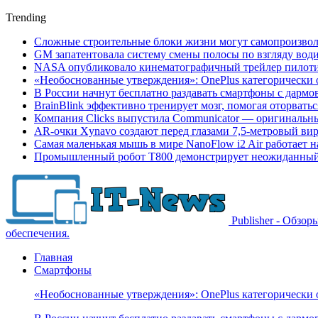
Trending
Сложные строительные блоки жизни могут самопроизвол
GM запатентовала систему смены полосы по взгляду вод
NASA опубликовало кинематографичный трейлер пилотир
«Необоснованные утверждения»: OnePlus категорически 
В России начнут бесплатно раздавать смартфоны с дармо
BrainBlink эффективно тренирует мозг, помогая оторвать
Компания Clicks выпустила Communicator — оригинальн
AR-очки Xynavo создают перед глазами 7,5-метровый ви
Самая маленькая мышь в мире NanoFlow i2 Air работает 
Промышленный робот Т800 демонстрирует неожиданный 
Publisher - Обзо
обеспечения.
Главная
Смартфоны
«Необоснованные утверждения»: OnePlus категорически 