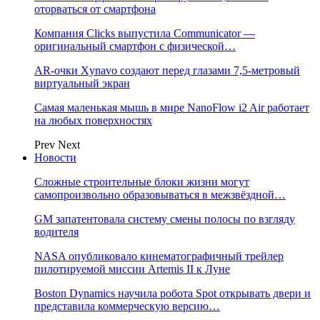
оторваться от смартфона
Компания Clicks выпустила Communicator —
оригинальный смартфон с физической…
AR-очки Xynavo создают перед глазами 7,5-метровый
виртуальный экран
Самая маленькая мышь в мире NanoFlow i2 Air работает
на любых поверхностях
Prev
Next
Новости
Сложные строительные блоки жизни могут
самопроизвольно образовываться в межзвёздной…
GM запатентовала систему смены полосы по взгляду
водителя
NASA опубликовало кинематографичный трейлер
пилотируемой миссии Artemis II к Луне
Boston Dynamics научила робота Spot открывать двери и
представила коммерческую версию…