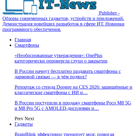
Publisher -
Обзоры современных гаджетов, устройств и приложений.
Демонстрация новейших разработок в сфере ИТ. Новинки
программного обеспечения.
Главная
Смартфоны
«Необоснованные утверждения»: OnePlus
категорически опровергла слухи о закрытии
В России начнут бесплатно раздавать смартфоны с
дармовой связью — в чём подвох?
Репортаж со стенда Doogee на CES 2026: защищённые и
классические смартфоны с ИИ и…
В России поступили в продажу смартфоны Poco M8 5G
и M8 Pro 5G с AMOLED-дисплеями и…
Prev
Next
Гаджеты
BrainBlink эффективно тренирует мозг, помогая