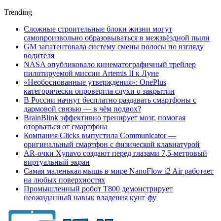
Trending
Сложные строительные блоки жизни могут
самопроизвольно образовываться в межзвёздной пыли
GM запатентовала систему смены полосы по взгляду
водителя
NASA опубликовало кинематографичный трейлер
пилотируемой миссии Artemis II к Луне
«Необоснованные утверждения»: OnePlus
категорически опровергла слухи о закрытии
В России начнут бесплатно раздавать смартфоны с
дармовой связью — в чём подвох?
BrainBlink эффективно тренирует мозг, помогая
оторваться от смартфона
Компания Clicks выпустила Communicator —
оригинальный смартфон с физической клавиатурой
AR-очки Xynavo создают перед глазами 7,5-метровый
виртуальный экран
Самая маленькая мышь в мире NanoFlow i2 Air работает
на любых поверхностях
Промышленный робот Т800 демонстрирует
неожиданный навык владения кунг фу