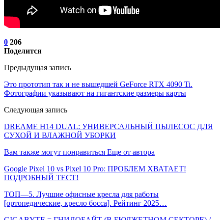
0
206
Поделится
Предыдущая запись
Это прототип так и не вышедшей GeForce RTX 4090 Ti.
Фотографии указывают на гигантские размеры карты
Следующая запись
DREAME H14 DUAL: УНИВЕРСАЛЬНЫЙ ПЫЛЕСОС ДЛЯ
СУХОЙ И ВЛАЖНОЙ УБОРКИ
Вам также могут понравиться
Еще от автора
Google Pixel 10 vs Pixel 10 Pro: ПРОБЛЕМ ХВАТАЕТ!
ПОДРОБНЫЙ ТЕСТ!
ТОП—5. Лучшие офисные кресла для работы
[ортопедические, кресло босса]. Рейтинг 2025…
GIGABYTE = ГНИЛОБАЙТ (В БЮДЖЕТНОМ СЕКТОРЕ) /