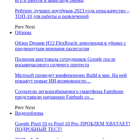
игр и работы в авангарде рынка
Рейтинг лучших ноутбуков 2023 года цена-качество –
ТОП-10 для работы и развлечений
Prev
Next
Обзоры
Обзор Dreame H12 FlexReach: революция в уборке с
продвинутым моющим пылесосом
Полиция арестовала сотрудников Google после
восьмичасового сидячего протеста
Microsoft проведет конференцию Build в мае. На ней
покажут новые ИИ-возможности…
Создатели легкоразбираемого смартфона Fairphone
представили наушники Fairbuds со…
Prev
Next
Видеообзоры
Google Pixel 10 vs Pixel 10 Pro: ПРОБЛЕМ ХВАТАЕТ!
ПОДРОБНЫЙ ТЕСТ!